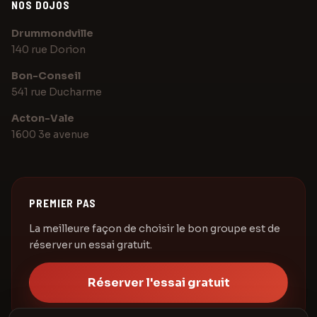
NOS DOJOS
Assistant Karaté Elite
Posez votre question sur les cours
Drummondville
140 rue Dorion
Bonjour! Posez-moi une question au sujet de
Bon-Conseil
Karaté Elite Drummondville.
541 rue Ducharme
Acton-Vale
1600 3e avenue
PREMIER PAS
La meilleure façon de choisir le bon groupe est de
réserver un essai gratuit.
Réserver l'essai gratuit