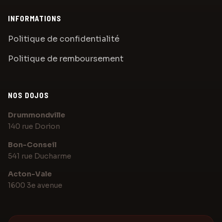
INFORMATIONS
Politique de confidentialité
Politique de remboursement
NOS DOJOS
Assistant Karaté Elite
Posez votre question sur les cours
Drummondville
140 rue Dorion
Bonjour! Posez-moi une question au sujet de
Bon-Conseil
Karaté Elite Drummondville.
541 rue Ducharme
Acton-Vale
1600 3e avenue