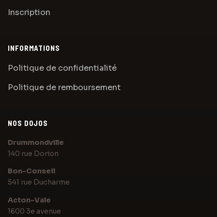
Inscription
INFORMATIONS
Politique de confidentialité
Politique de remboursement
NOS DOJOS
Assistant Karaté Elite
Posez votre question sur les cours
Drummondville
140 rue Dorion
Bonjour! Posez-moi une question au sujet de
Bon-Conseil
Karaté Elite Drummondville.
541 rue Ducharme
Acton-Vale
1600 3e avenue