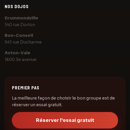
NOS DOJOS
Assistant Karaté Elite
Posez votre question sur les cours
Drummondville
140 rue Dorion
Bonjour! Posez-moi une question au sujet de
Bon-Conseil
Karaté Elite Drummondville.
541 rue Ducharme
Acton-Vale
1600 3e avenue
PREMIER PAS
La meilleure façon de choisir le bon groupe est de
réserver un essai gratuit.
Réserver l'essai gratuit