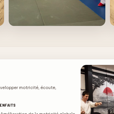
évelopper motricité, écoute,
IENFAITS