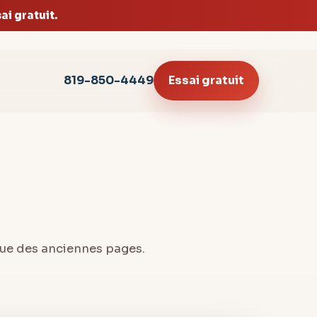
i gratuit.
819-850-4449
Essai gratuit
que des anciennes pages.