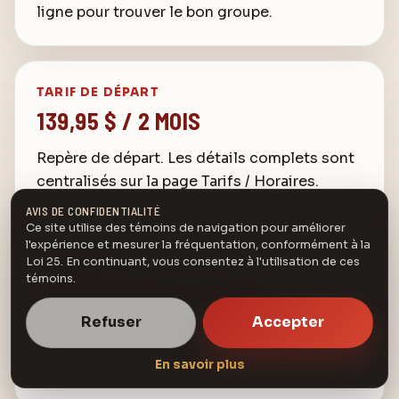
ligne pour trouver le bon groupe.
TARIF DE DÉPART
139,95 $ / 2 MOIS
Repère de départ. Les détails complets sont
centralisés sur la page Tarifs / Horaires.
AVIS DE CONFIDENTIALITÉ
Ce site utilise des témoins de navigation pour améliorer
l'expérience et mesurer la fréquentation, conformément à la
FRÉQUENCE
Loi 25. En continuant, vous consentez à l'utilisation de ces
témoins.
COURS CHAQUE SEMAINE
Refuser
Accepter
Horaire réparti entre Drummondville, Bon-
Conseil et Acton-Vale selon le groupe
En savoir plus
choisi.