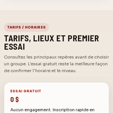
TARIFS / HORAIRES
TARIFS, LIEUX ET PREMIER
ESSAI
Consultez les principaux repères avant de choisir
Assistant Karaté Elite
un groupe. L'essai gratuit reste la meilleure façon
Posez votre question sur les cours
de confirmer l'horaire et le niveau.
Bonjour! Posez-moi une question au sujet de
Karaté Elite Drummondville.
ESSAI GRATUIT
0 $
Aucun engagement. Inscription rapide en