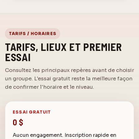
TARIFS / HORAIRES
TARIFS, LIEUX ET PREMIER
ESSAI
Consultez les principaux repères avant de choisir
Assistant Karaté Elite
un groupe. L'essai gratuit reste la meilleure façon
Posez votre question sur les cours
de confirmer l'horaire et le niveau.
Bonjour! Posez-moi une question au sujet de
Karaté Elite Drummondville.
ESSAI GRATUIT
0 $
Aucun engagement. Inscription rapide en