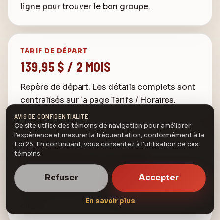
ligne pour trouver le bon groupe.
TARIF DE DÉPART
139,95 $ / 2 MOIS
Repère de départ. Les détails complets sont
centralisés sur la page Tarifs / Horaires.
AVIS DE CONFIDENTIALITÉ
Ce site utilise des témoins de navigation pour améliorer
l'expérience et mesurer la fréquentation, conformément à la
FRÉQUENCE
Loi 25. En continuant, vous consentez à l'utilisation de ces
témoins.
COURS CHAQUE SEMAINE
Refuser
Accepter
Horaire réparti entre Drummondville, Bon-
Conseil et Acton-Vale selon le groupe
En savoir plus
choisi.