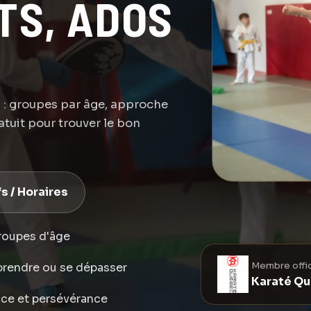
TS, ADOS
 : groupes par âge, approche
atuit pour trouver le bon
fs / Horaires
roupes d'âge
Membre offic
prendre ou se dépasser
Karaté Q
ance et persévérance