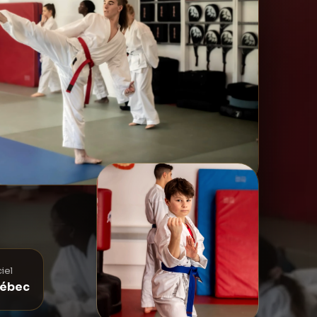
iel
uébec