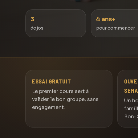
3
4 ans+
dojos
pour commencer
ESSAI GRATUIT
OUVE
SEMA
Le premier cours sert à
valider le bon groupe, sans
Un ho
engagement.
famil
Bon-C