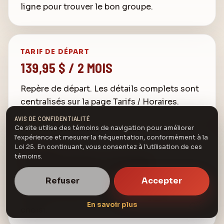
ligne pour trouver le bon groupe.
TARIF DE DÉPART
139,95 $ / 2 MOIS
Repère de départ. Les détails complets sont
centralisés sur la page Tarifs / Horaires.
AVIS DE CONFIDENTIALITÉ
Ce site utilise des témoins de navigation pour améliorer
l'expérience et mesurer la fréquentation, conformément à la
FRÉQUENCE
Loi 25. En continuant, vous consentez à l'utilisation de ces
témoins.
COURS CHAQUE SEMAINE
Refuser
Accepter
Horaire réparti entre Drummondville, Bon-
Conseil et Acton-Vale selon le groupe
En savoir plus
choisi.