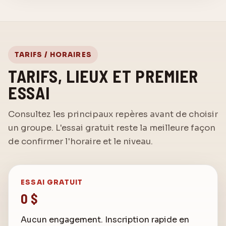
TARIFS / HORAIRES
TARIFS, LIEUX ET PREMIER
ESSAI
Consultez les principaux repères avant de choisir
Assistant Karaté Elite
un groupe. L'essai gratuit reste la meilleure façon
Posez votre question sur les cours
de confirmer l'horaire et le niveau.
Bonjour! Posez-moi une question au sujet de
Karaté Elite Drummondville.
ESSAI GRATUIT
0 $
Aucun engagement. Inscription rapide en